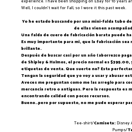
experience. I have been shopping on Ebay for 10 years
Well, I couldn't wait for Fall, so I wore it this past week.
Yo he estado buscando por una mini-falda tubo de
de ellas vienen acompañad
Una falda de cuero de fabricación barata puede hac
Es muy importante para mi, que la fabricación sea
brillante.
Después de buscar casi por un año (aborrezco pagar
de Shipley & Halmos, el precio normal es $395.00, 
etiquetas de venta. Que suerte no? Esta perfecta
Tengan la seguridad que yo voy a usar y abusar est
Aveces me preguntan como me las arreglo para co
mercancia retro o antiguas. Pero la respuesta es muy
encontrando calidad con pocos recursos.
Bueno..pero por supuesto, no me pude esperar para
Tee-shirt/
Camiseta:
Disney A
Pumps/
T