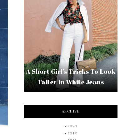
A Short Girl's Tricks To Look
Taller In White Jeans
ARCHIVE
2020
2019