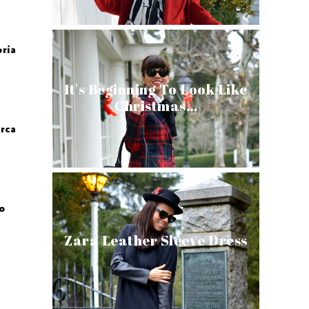
oría
It's Beginning To Look Like
Christmas…
arca
to
Zara Leather Sleeve Dress