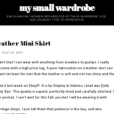
my small wardrobe
ENCOURAGING WOMEN REGARDLESS OF THEIR WARDROBE SIZE,
AGE OR BODY TYPE TO #DRESSFUN
ather Mini Skirt
JULY 29, 2012
kirt that I can wear with anything from sneakers to pumps. I really
 come with a high price tag. A poor fabrication on a leather skirt can
ant (at least for me) that the leather is soft and not too shiny and th
und it last week on Ebay!!! It is by Shipley & Halmos; retail was $395
y $50. The quality is superb, perfectly lined and carefully stitched. 
ocket. I can't wait for this Fall; you bet I will be wearing it with
tage shops..I just tell them that patience is the key, and also