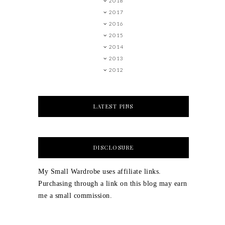
2018
2017
2016
2015
2014
2013
2012
LATEST PINS
DISCLOSURE
My Small Wardrobe uses affiliate links.
Purchasing through a link on this blog may earn
me a small commission.