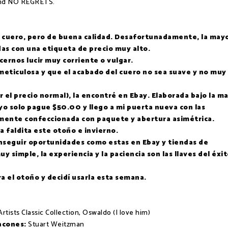
 and NO REGRETS.
 cuero, pero de buena calidad. Desafortunadamente, la may
as con una etiqueta de precio muy alto.
ernos lucir muy corriente o vulgar.
 meticulosa y que el acabado del cuero no sea suave y no muy
 el precio normal), la encontré en Ebay. Elaborada bajo la m
yo solo pague $50.00 y llego a mi puerta nueva con las
mente confeccionada con paquete y abertura asimétrica.
a faldita este otoño e invierno.
nseguir oportunidades como estas en Ebay y tiendas de
 simple, la experiencia y la paciencia son las llaves del éxi
 el otoño y decidí usarla esta semana.
rtists Classic Collection, Oswaldo (I love him)
acones:
Stuart Weitzman