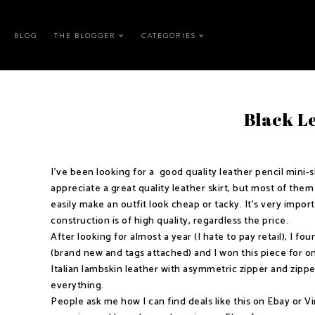
BLOG
THE BLOGGER
CATEGORIES
Black Le
I've been looking for a good quality leather pencil mini-s
appreciate a great quality leather skirt, but most of them
easily make an outfit look cheap or tacky. It's very import
construction is of high quality, regardless the price.
After looking for almost a year (I hate to pay retail), I fo
(brand new and tags attached) and I won this piece for onl
Italian lambskin leather with asymmetric zipper and zipper p
everything.
People ask me how I can find deals like this on Ebay or Vin