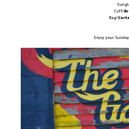
Sungl
Cuff/
Br
Bag/
Cart
Enjoy your Sunday