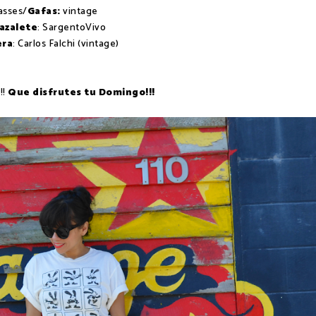
asses/
Gafas:
vintage
azalete
: SargentoVivo
era
: Carlos Falchi (vintage)
!!
Que disfrutes tu Domingo!!!