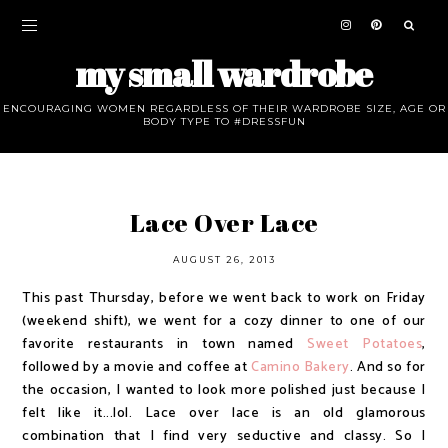
my small wardrobe
ENCOURAGING WOMEN REGARDLESS OF THEIR WARDROBE SIZE, AGE OR
BODY TYPE TO #DRESSFUN
Lace Over Lace
AUGUST 26, 2013
This past Thursday, before we went back to work on Friday
(weekend shift), we went for a cozy dinner to one of our
favorite restaurants in town named
Sweet Potatoes
,
followed by a movie and coffee at
Camino Bakery
. And so for
the occasion, I wanted to look more polished just because I
felt like it...lol. Lace over lace is an old glamorous
combination that I find very seductive and classy. So I