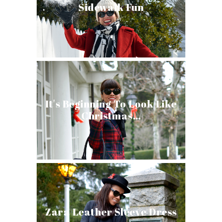
Sidewalk Fun
It's Beginning To Look Like
Christmas…
Zara Leather Sleeve Dress