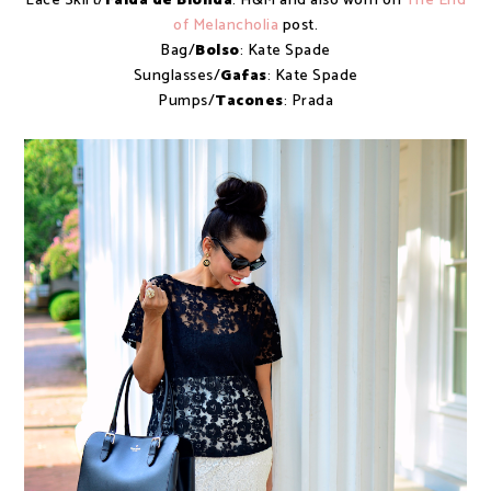
Lace Skirt/
Falda de Blonda
: H&M and also worn on
The End
of Melancholia
post.
Bag/
Bolso
: Kate Spade
Sunglasses/
Gafas
: Kate Spade
Pumps/
Tacones
: Prada