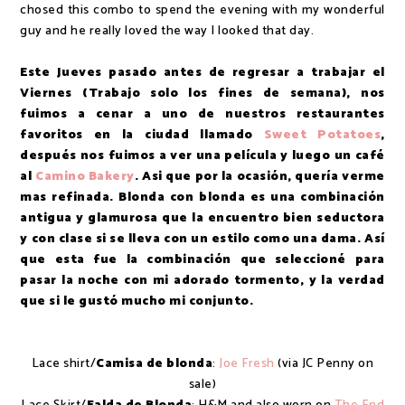
chosed this combo to spend the evening with my wonderful
guy and he really loved the way I looked that day.
Este Jueves pasado antes de regresar a trabajar el
Viernes (Trabajo solo los fines de semana), nos
fuimos a cenar a uno de nuestros restaurantes
favoritos en la ciudad llamado
Sweet Potatoes
,
después nos fuimos a ver una película y luego un café
al
Camino Bakery
. Asi que por la ocasión, quería verme
mas refinada. Blonda con blonda es una combinación
antigua y glamurosa que la encuentro bien seductora
y con clase si se lleva con un estilo como una dama. Así
que esta fue la combinación que seleccioné para
pasar la noche con mi adorado tormento, y la verdad
que si le gustó mucho mi conjunto.
Lace shirt/
Camisa de blonda
:
Joe Fresh
(via JC Penny on
sale)