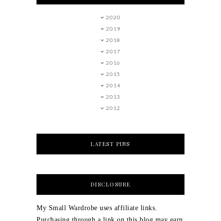
2020
2019
2018
2017
2016
2015
2014
2013
2012
LATEST PINS
DISCLOSURE
My Small Wardrobe uses affiliate links.
Purchasing through a link on this blog may earn